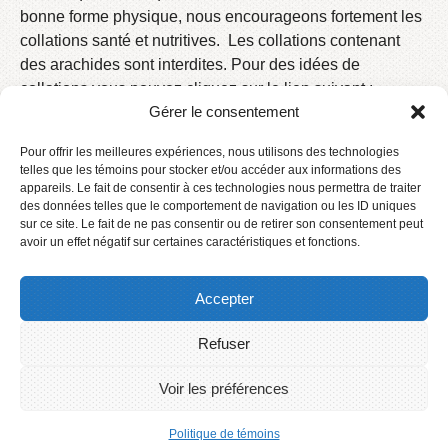
bonne forme physique, nous encourageons fortement les
collations santé et nutritives. Les collations contenant
des arachides sont interdites. Pour des idées de
collations vous pouvez cliquez sur le lien suivant :
Gérer le consentement
POLITIQUE ALIMENTAIRE ÉCOLE NORJOLI
Tel que prévu dans la
Politique alimentaire
du Centre de
Pour offrir les meilleures expériences, nous utilisons des technologies
services scolaire des Phares, l’usage de la gomme, des
telles que les témoins pour stocker et/ou accéder aux informations des
appareils. Le fait de consentir à ces technologies nous permettra de traiter
friandises et des boissons énergisantes est interdit à
des données telles que le comportement de navigation ou les ID uniques
l’école ainsi que dans l’autobus scolaire.
sur ce site. Le fait de ne pas consentir ou de retirer son consentement peut
avoir un effet négatif sur certaines caractéristiques et fonctions.
Accepter
Refuser
Accueil
Contact
Voir les préférences
Connexion
2016 © Centre de services scolaire des Phares
Politique de témoins